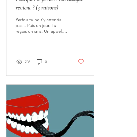
revient ? (3 raisons)
Parfois tu ne t'y attends
pas... Puis un jour. Tu
reçois un sms. Un appel.
Tu le croises dans la rue.
Le PN revient ! Il revient
pour 3...
706
0