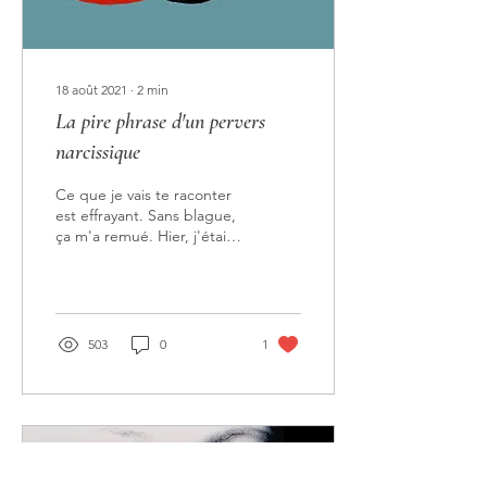
18 août 2021
∙
2
min
La pire phrase d'un pervers
narcissique
Ce que je vais te raconter
est effrayant. Sans blague,
ça m'a remué. Hier, j'étais
en consultation par
téléphone comme je le
fais...
503
0
1