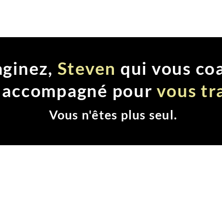
portunité n'est disponible que pour 10 per
aginez,
Steven
qui vous co
s accompagné pour
vous tr
Vous n'êtes plus seul.