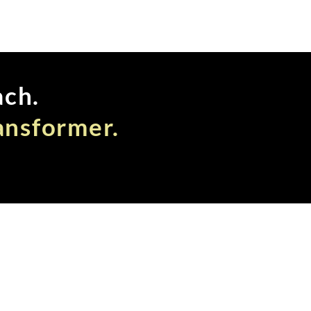
sonnes...
ach.
ansformer.