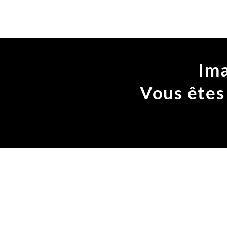
Cette op
Im
Vous ête